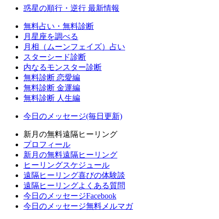
惑星の順行・逆行 最新情報
無料占い・無料診断
月星座を調べる
月相（ムーンフェイズ）占い
スターシード診断
内なるモンスター診断
無料診断 恋愛編
無料診断 金運編
無料診断 人生編
今日のメッセージ(毎日更新)
新月の無料遠隔ヒーリング
プロフィール
新月の無料遠隔ヒーリング
ヒーリングスケジュール
遠隔ヒーリング喜びの体験談
遠隔ヒーリングよくある質問
今日のメッセージFacebook
今日のメッセージ無料メルマガ