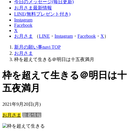
今日のメッセージ(毎日更新)
お月さま最新情報
LINE(無料プレゼント付き)
Instagram
Facebook
X
お月さま
（
LINE
・
Instagram
・
Facebook
・
X
）
新月の願い事navi
TOP
お月さま
枠を超えて生きる＠明日は十五夜満月
枠を超えて生きる＠明日は十
五夜満月
2021年9月20日(月)
お月さま
新着情報