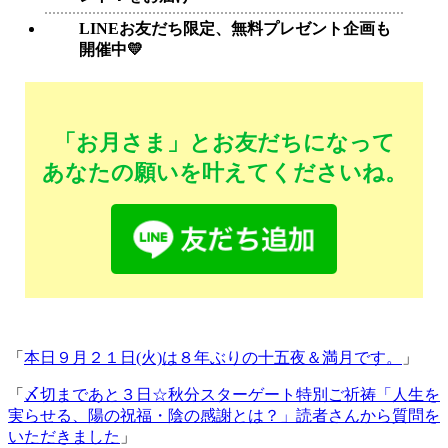
LINEお友だち限定、無料プレゼント企画も
開催中💛
「お月さま」とお友だちになって
あなたの願いを叶えてくださいね。
「
本日９月２１日(火)は８年ぶりの十五夜＆満月です。
」
「
〆切まであと３日☆秋分スターゲート特別ご祈祷「人生を
実らせる、陽の祝福・陰の感謝とは？」読者さんから質問を
いただきました
」