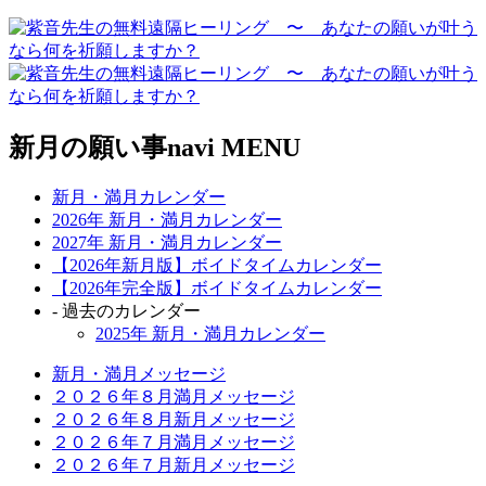
新月の願い事navi MENU
新月・満月カレンダー
2026年 新月・満月カレンダー
2027年 新月・満月カレンダー
【2026年新月版】ボイドタイムカレンダー
【2026年完全版】ボイドタイムカレンダー
- 過去のカレンダー
2025年 新月・満月カレンダー
新月・満月メッセージ
２０２６年８月満月メッセージ
２０２６年８月新月メッセージ
２０２６年７月満月メッセージ
２０２６年７月新月メッセージ