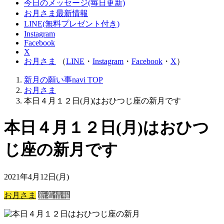
今日のメッセージ(毎日更新)
お月さま最新情報
LINE(無料プレゼント付き)
Instagram
Facebook
X
お月さま
（
LINE
・
Instagram
・
Facebook
・
X
）
新月の願い事navi
TOP
お月さま
本日４月１２日(月)はおひつじ座の新月です
本日４月１２日(月)はおひつ
じ座の新月です
2021年4月12日(月)
お月さま
新着情報