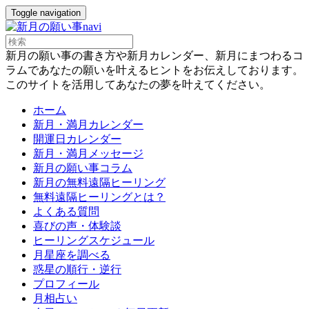
Toggle navigation
新月の願い事の書き方や新月カレンダー、新月にまつわるコ
ラムであなたの願いを叶えるヒントをお伝えしております。
このサイトを活用してあなたの夢を叶えてください。
ホーム
新月・満月カレンダー
開運日カレンダー
新月・満月メッセージ
新月の願い事コラム
新月の無料遠隔ヒーリング
無料遠隔ヒーリングとは？
よくある質問
喜びの声・体験談
ヒーリングスケジュール
月星座を調べる
惑星の順行・逆行
プロフィール
月相占い