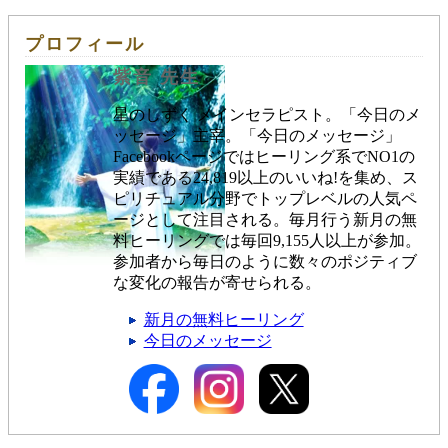
プロフィール
紫音 先生
星のしずく メインセラピスト。「今日のメ
ッセージ」主宰。「今日のメッセージ」
Facebookページではヒーリング系でNO1の
実績である24,819以上のいいね!を集め、ス
ピリチュアル分野でトップレベルの人気ペ
ージとして注目される。毎月行う新月の無
料ヒーリングでは毎回9,155人以上が参加。
参加者から毎日のように数々のポジティブ
な変化の報告が寄せられる。
新月の無料ヒーリング
今日のメッセージ