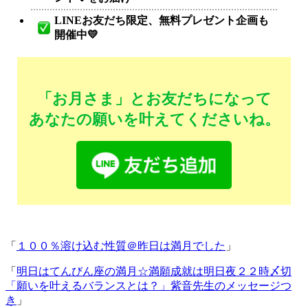
LINEお友だち限定、無料プレゼント企画も
開催中💛
「お月さま」とお友だちになって
あなたの願いを叶えてくださいね。
「
１００％溶け込む性質＠昨日は満月でした
」
「
明日はてんびん座の満月☆満願成就は明日夜２２時〆切
「願いを叶えるバランスとは？」紫音先生のメッセージつ
き
」