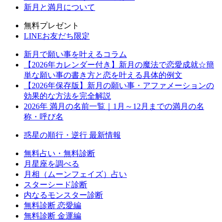
新月と満月について
無料プレゼント
LINEお友だち限定
新月で願い事を叶えるコラム
【2026年カレンダー付き】新月の魔法で恋愛成就☆簡
単な願い事の書き方と恋を叶える具体的例文
【2026年保存版】新月の願い事・アファメーションの
効果的な方法を完全解説
2026年 満月の名前一覧｜1月～12月までの満月の名
称・呼び名
惑星の順行・逆行 最新情報
無料占い・無料診断
月星座を調べる
月相（ムーンフェイズ）占い
スターシード診断
内なるモンスター診断
無料診断 恋愛編
無料診断 金運編