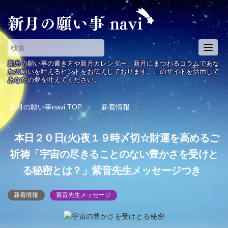
T
o
新月の願い事の書き方や新月カレンダー、新月にまつわるコラムであな
g
たの願いを叶えるヒントをお伝えしております。このサイトを活用して
あなたの夢を叶えてください。
g
l
e
新月の願い事navi
TOP
新着情報
n
a
本日２０日(火)夜１９時〆切☆財運を高めるご
v
i
祈祷「宇宙の尽きることのない豊かさを受けと
g
る秘密とは？」紫音先生メッセージつき
a
t
i
新着情報
紫音先生メッセージ
o
n