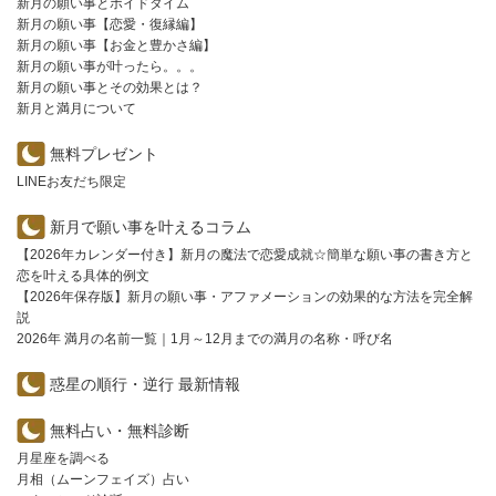
新月の願い事とボイドタイム
新月の願い事【恋愛・復縁編】
新月の願い事【お金と豊かさ編】
新月の願い事が叶ったら。。。
新月の願い事とその効果とは？
新月と満月について
無料プレゼント
LINEお友だち限定
新月で願い事を叶えるコラム
【2026年カレンダー付き】新月の魔法で恋愛成就☆簡単な願い事の書き方と
恋を叶える具体的例文
【2026年保存版】新月の願い事・アファメーションの効果的な方法を完全解
説
2026年 満月の名前一覧｜1月～12月までの満月の名称・呼び名
惑星の順行・逆行 最新情報
無料占い・無料診断
月星座を調べる
月相（ムーンフェイズ）占い