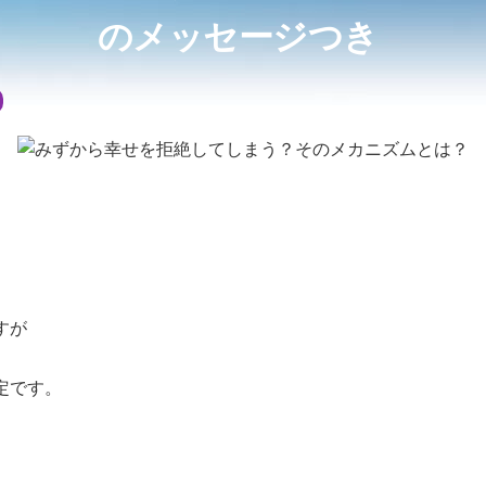
のメッセージつき
すが
定です。