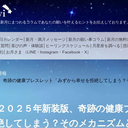
、新月にまつわるコラムであなたの願いを叶えるヒントをお伝えしております
日カレンダー
新月・満月メッセージ
新月の願い事コラム
新月の無料
る質問
喜びの声・体験談
ヒーリングスケジュール
月星座を調べる
惑
)
お月さま
（
LINE
・
Instagram
・
Facebook
・
X
）
情報
、奇跡の健康ブレスレット「みずから幸せを拒絶してしまう？
２０２５年新装版、奇跡の健康
絶してしまう？そのメカニズム