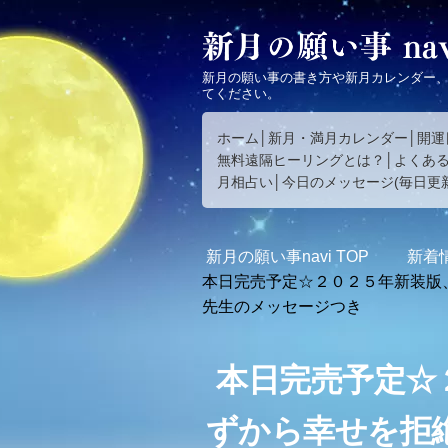
新月の願い事の書き方や新月カレンダー
てください。
ホーム
新月・満月カレンダー
開運
無料遠隔ヒーリングとは？
よくあ
月相占い
今日のメッセージ(毎日更新
新月の願い事navi
TOP
新着
本日完売予定☆２０２５年新装版
先生のメッセージつき
本日完売予定☆
ずから幸せを拒