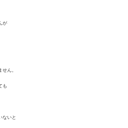
んが
ません。
ても
いないと