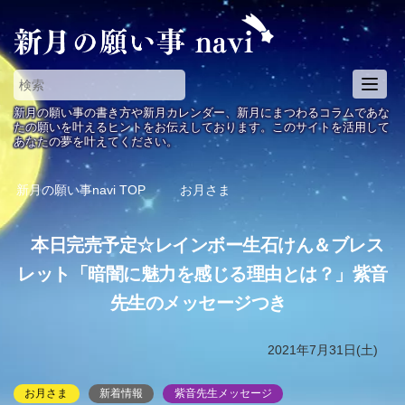
T
o
新月の願い事の書き方や新月カレンダー、新月にまつわるコラムであな
g
たの願いを叶えるヒントをお伝えしております。このサイトを活用して
あなたの夢を叶えてください。
g
l
e
新月の願い事navi
TOP
お月さま
n
a
本日完売予定☆レインボー生石けん＆ブレス
v
i
レット「暗闇に魅力を感じる理由とは？」紫音
g
先生のメッセージつき
a
t
i
2021年7月31日(土)
o
n
お月さま
新着情報
紫音先生メッセージ