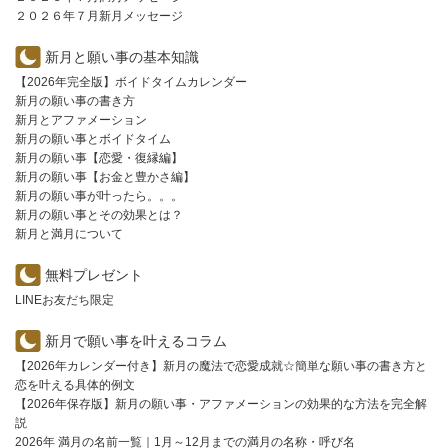
２０２６年７月新月メッセージ
新月と願い事の基本知識
【2026年完全版】ボイドタイムカレンダー
新月の願い事の書き方
新月とアファメーション
新月の願い事とボイドタイム
新月の願い事【恋愛・復縁編】
新月の願い事【お金と豊かさ編】
新月の願い事が叶ったら。。。
新月の願い事とその効果とは？
新月と満月について
無料プレゼント
LINEお友だち限定
新月で願い事を叶えるコラム
【2026年カレンダー付き】新月の魔法で恋愛成就☆簡単な願い事の書き方と
恋を叶える具体的例文
【2026年保存版】新月の願い事・アファメーションの効果的な方法を完全解
説
2026年 満月の名前一覧｜1月～12月までの満月の名称・呼び名