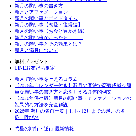
新月の願い事の書き方
新月とアファメーション
新月の願い事とボイドタイム
新月の願い事【恋愛・復縁編】
新月の願い事【お金と豊かさ編】
新月の願い事が叶ったら。。。
新月の願い事とその効果とは？
新月と満月について
無料プレゼント
LINEお友だち限定
新月で願い事を叶えるコラム
【2026年カレンダー付き】新月の魔法で恋愛成就☆簡
単な願い事の書き方と恋を叶える具体的例文
【2026年保存版】新月の願い事・アファメーションの
効果的な方法を完全解説
2026年 満月の名前一覧｜1月～12月までの満月の名
称・呼び名
惑星の順行・逆行 最新情報