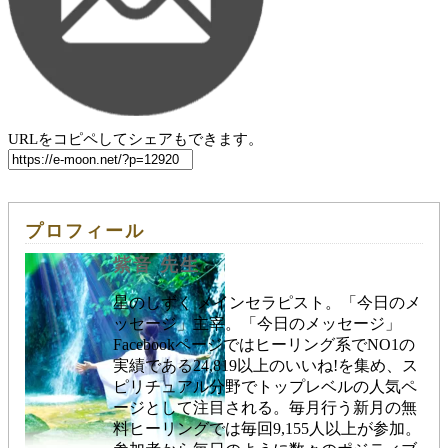
URLをコピペしてシェアもできます。
プロフィール
紫音 先生
星のしずく メインセラピスト。「今日のメ
ッセージ」主宰。「今日のメッセージ」
Facebookページではヒーリング系でNO1の
実績である24,819以上のいいね!を集め、ス
ピリチュアル分野でトップレベルの人気ペ
ージとして注目される。毎月行う新月の無
料ヒーリングでは毎回9,155人以上が参加。