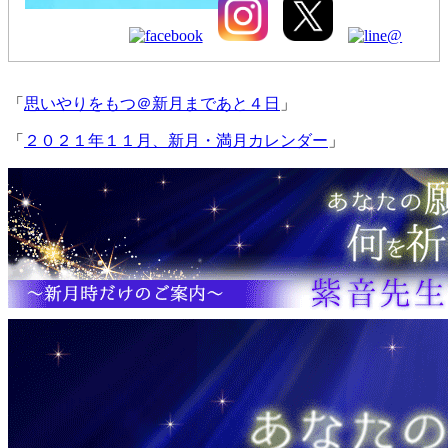
「
思いやりをもつ＠新月まであと４日
」
「
２０２１年１１月、新月・満月カレンダー
」