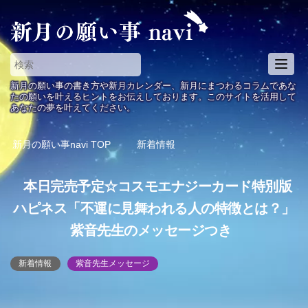
T
o
新月の願い事の書き方や新月カレンダー、新月にまつわるコラムであな
g
たの願いを叶えるヒントをお伝えしております。このサイトを活用して
あなたの夢を叶えてください。
g
l
e
新月の願い事navi
TOP
新着情報
n
a
本日完売予定☆コスモエナジーカード特別版
v
i
ハピネス「不運に見舞われる人の特徴とは？」
g
紫音先生のメッセージつき
a
t
i
新着情報
紫音先生メッセージ
o
n