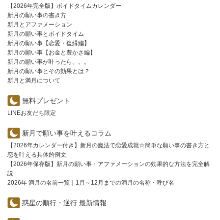
【2026年完全版】ボイドタイムカレンダー
新月の願い事の書き方
新月とアファメーション
新月の願い事とボイドタイム
新月の願い事【恋愛・復縁編】
新月の願い事【お金と豊かさ編】
新月の願い事が叶ったら。。。
新月の願い事とその効果とは？
新月と満月について
無料プレゼント
LINEお友だち限定
新月で願い事を叶えるコラム
【2026年カレンダー付き】新月の魔法で恋愛成就☆簡単な願い事の書き方と
恋を叶える具体的例文
【2026年保存版】新月の願い事・アファメーションの効果的な方法を完全解
説
2026年 満月の名前一覧｜1月～12月までの満月の名称・呼び名
惑星の順行・逆行 最新情報