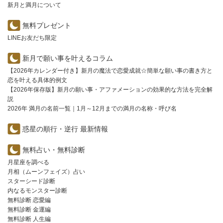
新月と満月について
無料プレゼント
LINEお友だち限定
新月で願い事を叶えるコラム
【2026年カレンダー付き】新月の魔法で恋愛成就☆簡単な願い事の書き方と
恋を叶える具体的例文
【2026年保存版】新月の願い事・アファメーションの効果的な方法を完全解
説
2026年 満月の名前一覧｜1月～12月までの満月の名称・呼び名
惑星の順行・逆行 最新情報
無料占い・無料診断
月星座を調べる
月相（ムーンフェイズ）占い
スターシード診断
内なるモンスター診断
無料診断 恋愛編
無料診断 金運編
無料診断 人生編