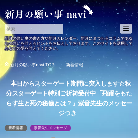
T
o
新月の願い事の書き方や新月カレンダー、新月にまつわるコラムであな
g
たの願いを叶えるヒントをお伝えしております。このサイトを活用して
あなたの夢を叶えてください。
g
l
e
新月の願い事navi
TOP
新着情報
n
a
本日からスターゲート期間に突入します☆秋
v
i
分スターゲート特別ご祈祷受付中「飛躍をもた
g
らす生と死の秘儀とは？」紫音先生のメッセー
a
t
ジつき
i
o
新着情報
紫音先生メッセージ
n