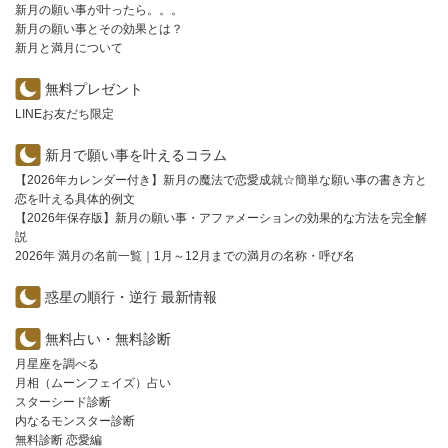
新月の願い事が叶ったら。。。
新月の願い事とその効果とは？
新月と満月について
無料プレゼント
LINEお友だち限定
新月で願い事を叶えるコラム
【2026年カレンダー付き】新月の魔法で恋愛成就☆簡単な願い事の書き方と
恋を叶える具体的例文
【2026年保存版】新月の願い事・アファメーションの効果的な方法を完全解
説
2026年 満月の名前一覧｜1月～12月までの満月の名称・呼び名
惑星の順行・逆行 最新情報
無料占い・無料診断
月星座を調べる
月相（ムーンフェイズ）占い
スターシード診断
内なるモンスター診断
無料診断 恋愛編