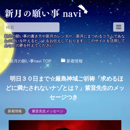
T
o
新月の願い事の書き方や新月カレンダー、新月にまつわるコラムであな
g
たの願いを叶えるヒントをお伝えしております。このサイトを活用して
あなたの夢を叶えてください。
g
l
e
新月の願い事navi
TOP
新着情報
n
a
明日３０日まで☆厳島神域ご祈祷「求めるほ
v
i
どに満たされないナゾとは？」紫音先生のメッ
g
セージつき
a
t
i
新着情報
紫音先生メッセージ
o
n