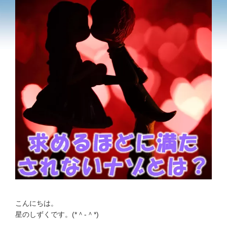
こんにちは。
星のしずくです。(*＾-＾*)