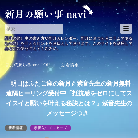
T
o
新月の願い事の書き方や新月カレンダー、新月にまつわるコラムであな
g
たの願いを叶えるヒントをお伝えしております。このサイトを活用して
あなたの夢を叶えてください。
g
l
e
新月の願い事navi
TOP
新着情報
n
a
明日はふたご座の新月☆紫音先生の新月無料
v
i
遠隔ヒーリング受付中「抵抗感をゼロにしてス
g
イスイと願いを叶える秘訣とは？」紫音先生の
a
t
メッセージつき
i
o
新着情報
紫音先生メッセージ
n