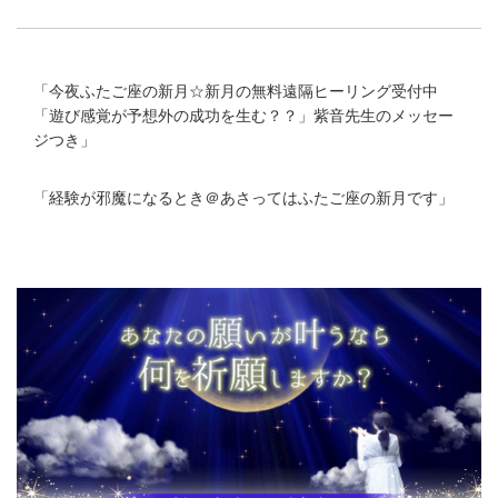
「
今夜ふたご座の新月☆新月の無料遠隔ヒーリング受付中
「遊び感覚が予想外の成功を生む？？」紫音先生のメッセー
ジつき
」
「
経験が邪魔になるとき＠あさってはふたご座の新月です
」