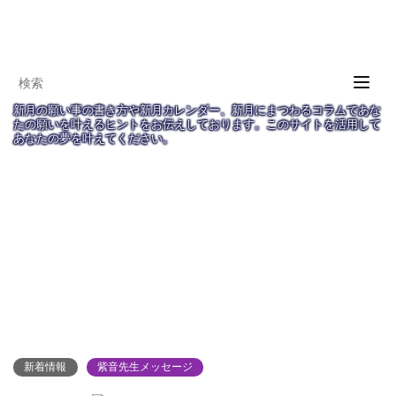
T
o
新月の願い事の書き方や新月カレンダー、新月にまつわるコラムであな
g
たの願いを叶えるヒントをお伝えしております。このサイトを活用して
あなたの夢を叶えてください。
g
l
e
新月の願い事navi
TOP
新着情報
n
a
明日はいよいよ、、、☆夏越の大祓(なごしの
v
i
おおはらえ)特別ご祈祷受付中「世界が混乱する
g
のはよい面もある？」紫音先生のメッセージつ
a
t
き
i
o
新着情報
紫音先生メッセージ
n