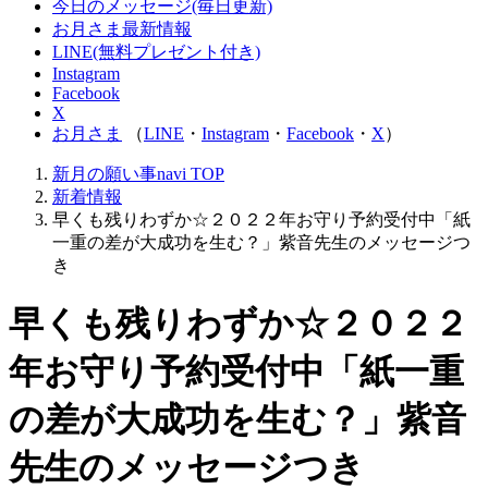
今日のメッセージ(毎日更新)
お月さま最新情報
LINE(無料プレゼント付き)
Instagram
Facebook
X
お月さま
（
LINE
・
Instagram
・
Facebook
・
X
）
新月の願い事navi
TOP
新着情報
早くも残りわずか☆２０２２年お守り予約受付中「紙
一重の差が大成功を生む？」紫音先生のメッセージつ
き
早くも残りわずか☆２０２２
年お守り予約受付中「紙一重
の差が大成功を生む？」紫音
先生のメッセージつき