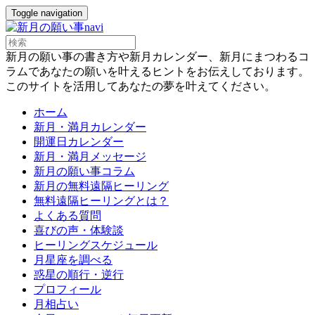
Toggle navigation
新月の願い事の書き方や新月カレンダー、新月にまつわるコ
ラムであなたの願いを叶えるヒントをお伝えしております。
このサイトを活用してあなたの夢を叶えてください。
ホーム
新月・満月カレンダー
開運日カレンダー
新月・満月メッセージ
新月の願い事コラム
新月の無料遠隔ヒーリング
無料遠隔ヒーリングとは？
よくある質問
喜びの声・体験談
ヒーリングスケジュール
月星座を調べる
惑星の順行・逆行
プロフィール
月相占い