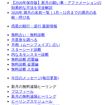
【2026年保存版】新月の願い事・アファメーションの
効果的な方法を完全解説
2026年 満月の名前一覧｜1月～12月までの満月の名
称・呼び名
惑星の順行・逆行 最新情報
無料占い・無料診断
月星座を調べる
月相（ムーンフェイズ）占い
スターシード診断
内なるモンスター診断
無料診断 恋愛編
無料診断 金運編
無料診断 人生編
今日のメッセージ(毎日更新)
新月の無料遠隔ヒーリング
プロフィール
新月の無料遠隔ヒーリング
ヒーリングスケジュール