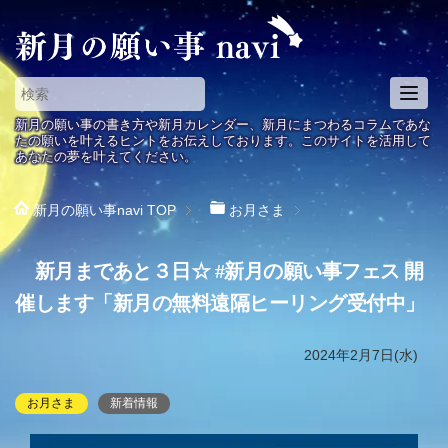
T
o
新月の願い事の書き方や新月カレンダー、新月にまつわるコラムであな
g
たの願いを叶えるヒントをお伝えしております。このサイトを活用して
あなたの夢を叶えてください。
g
l
e
新月の願い事navi
TOP
お月さま
n
a
新月まであと３日☆ #新月の願い事フェス 開
v
i
催します「新月の無料遠隔ヒーリング受付中」
g
a
2024年2月7日(水)
t
i
お月さま
新着情報
o
n