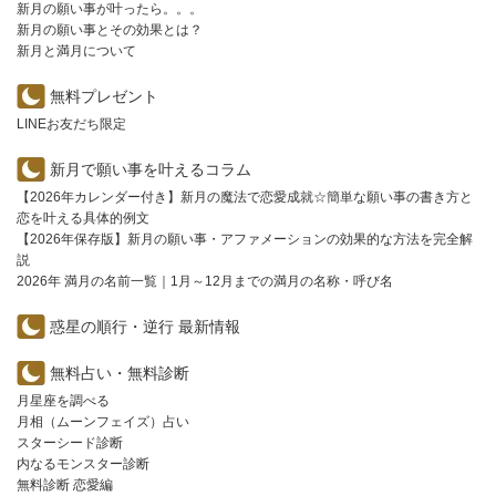
新月の願い事が叶ったら。。。
新月の願い事とその効果とは？
新月と満月について
無料プレゼント
LINEお友だち限定
新月で願い事を叶えるコラム
【2026年カレンダー付き】新月の魔法で恋愛成就☆簡単な願い事の書き方と
恋を叶える具体的例文
【2026年保存版】新月の願い事・アファメーションの効果的な方法を完全解
説
2026年 満月の名前一覧｜1月～12月までの満月の名称・呼び名
惑星の順行・逆行 最新情報
無料占い・無料診断
月星座を調べる
月相（ムーンフェイズ）占い
スターシード診断
内なるモンスター診断
無料診断 恋愛編