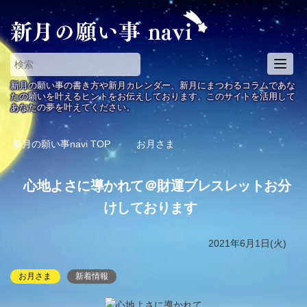
T
o
新月の願い事の書き方や新月カレンダー、新月にまつわるコラムであな
g
たの願いを叶えるヒントをお伝えしております。このサイトを活用して
あなたの夢を叶えてください。
g
l
e
新月の願い事navi
TOP
お月さま
n
a
心地よさに導かれて＠財運ブレスレットお分
v
i
けしております
g
a
2021年6月1日(火)
t
i
お月さま
新着情報
o
n