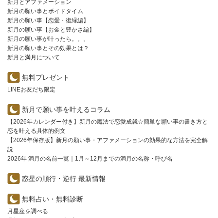
新月とアファメーション
新月の願い事とボイドタイム
新月の願い事【恋愛・復縁編】
新月の願い事【お金と豊かさ編】
新月の願い事が叶ったら。。。
新月の願い事とその効果とは？
新月と満月について
無料プレゼント
LINEお友だち限定
新月で願い事を叶えるコラム
【2026年カレンダー付き】新月の魔法で恋愛成就☆簡単な願い事の書き方と
恋を叶える具体的例文
【2026年保存版】新月の願い事・アファメーションの効果的な方法を完全解
説
2026年 満月の名前一覧｜1月～12月までの満月の名称・呼び名
惑星の順行・逆行 最新情報
無料占い・無料診断
月星座を調べる