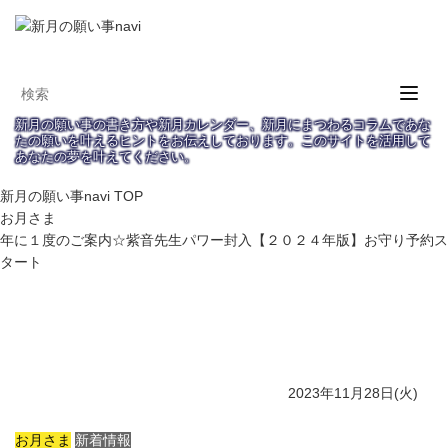
Toggl
naviga
新月の願い事の書き方や新月カレンダー、新月にまつわるコラムであな
たの願いを叶えるヒントをお伝えしております。このサイトを活用して
あなたの夢を叶えてください。
新月の願い事navi
TOP
お月さま
年に１度のご案内☆紫音先生パワー封入【２０２４年版】お守り予約ス
タート
年に１度のご案内☆紫音先生パワー封入【２
０２４年版】お守り予約スタート
2023年11月28日(火)
お月さま
新着情報