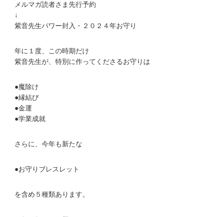
メルマガ読者さま先行予約
↓
紫音先生パワー封入・２０２４年お守り
年に１度、この時期だけ
紫音先生が、特別に作ってくださるお守りは
●魔除け
●縁結び
●金運
●学業成就
さらに、今年も新たな
●お守りブレスレット
を含め５種類あります。