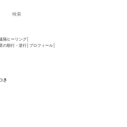
。このサイトを活用してあなたの夢を叶え
遠隔ヒーリング
星の順行・逆行
プロフィール
つき
ら伝わる日本の成
き