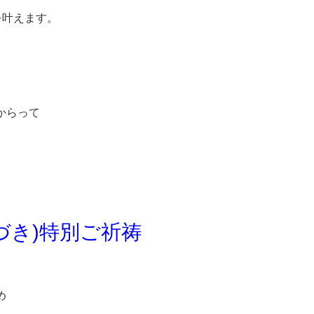
を叶えます。
からって
づき)特別ご祈祷
め