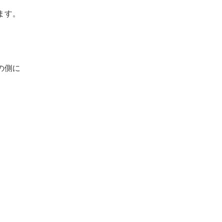
ます。
の側に
。