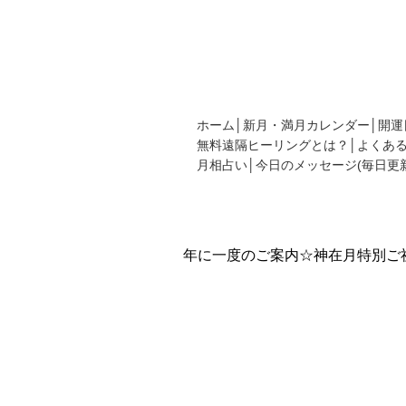
新月の願い事の書き方や新月カレンダー
てください。
ホーム
新月・満月カレンダー
開運
無料遠隔ヒーリングとは？
よくあ
月相占い
今日のメッセージ(毎日更新
新月の願い事navi
TOP
新着
年に一度のご案内☆神在月特別ご
年に一度のご案
功