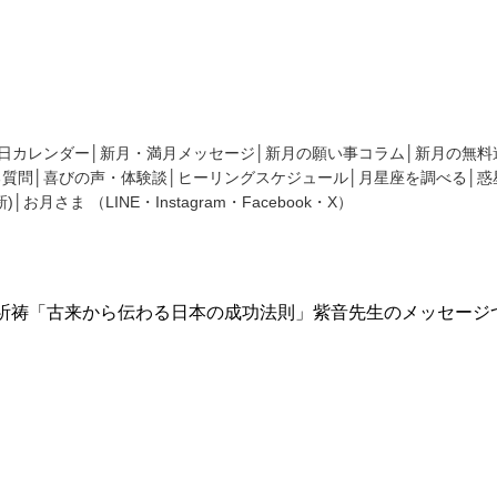
、新月にまつわるコラムであなたの願いを叶えるヒントをお伝えしております
日カレンダー
新月・満月メッセージ
新月の願い事コラム
新月の無料
る質問
喜びの声・体験談
ヒーリングスケジュール
月星座を調べる
惑
)
お月さま
（
LINE
・
Instagram
・
Facebook
・
X
）
情報
祈祷「古来から伝わる日本の成功法則」紫音先生のメッセージ
内☆神在月特別ご祈祷「古来か
法則」紫音先生のメッセージつ