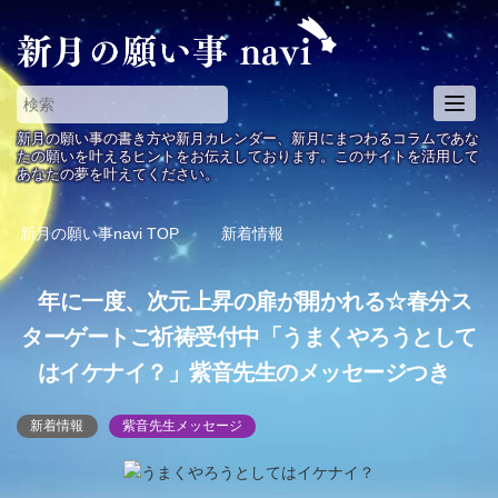
T
o
新月の願い事の書き方や新月カレンダー、新月にまつわるコラムであな
g
たの願いを叶えるヒントをお伝えしております。このサイトを活用して
あなたの夢を叶えてください。
g
l
e
新月の願い事navi
TOP
新着情報
n
a
年に一度、次元上昇の扉が開かれる☆春分ス
v
i
ターゲートご祈祷受付中「うまくやろうとして
g
はイケナイ？」紫音先生のメッセージつき
a
t
i
新着情報
紫音先生メッセージ
o
n