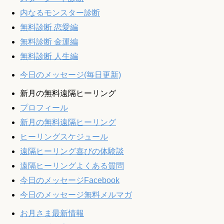
内なるモンスター診断
無料診断 恋愛編
無料診断 金運編
無料診断 人生編
今日のメッセージ(毎日更新)
新月の無料遠隔ヒーリング
プロフィール
新月の無料遠隔ヒーリング
ヒーリングスケジュール
遠隔ヒーリング喜びの体験談
遠隔ヒーリングよくある質問
今日のメッセージFacebook
今日のメッセージ無料メルマガ
お月さま最新情報