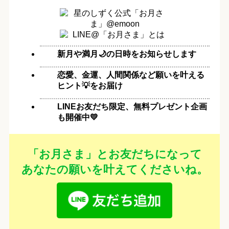
新月や満月🌙の日時をお知らせします
恋愛、金運、人間関係など願いを叶える
ヒント💡をお届け
LINEお友だち限定、無料プレゼント企画
も開催中💛
「お月さま」とお友だちになって
あなたの願いを叶えてくださいね。