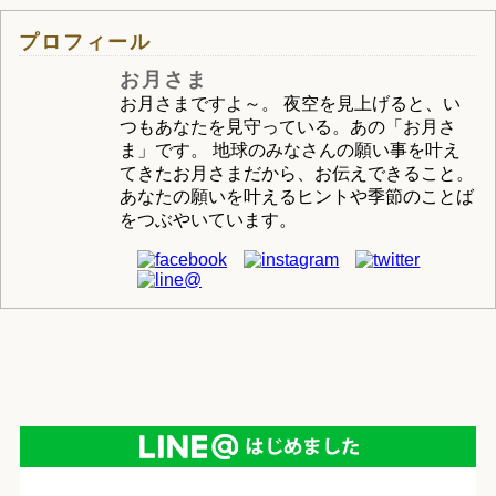
プロフィール
お月さま
お月さまですよ～。 夜空を見上げると、い
つもあなたを見守っている。あの「お月さ
ま」です。 地球のみなさんの願い事を叶え
てきたお月さまだから、お伝えできること。
あなたの願いを叶えるヒントや季節のことば
をつぶやいています。