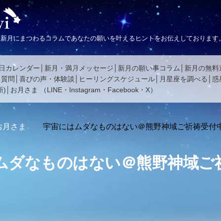
、新月にまつわるコラムであなたの願いを叶えるヒントをお伝えしております
日カレンダー
新月・満月メッセージ
新月の願い事コラム
新月の無料
る質問
喜びの声・体験談
ヒーリングスケジュール
月星座を調べる
惑
)
お月さま
（
LINE
・
Instagram
・
Facebook
・
X
）
お月さま
宇宙にはムダなものはない＠熊野神域ご祈祷受付
ムダなものはない＠熊野神域ご