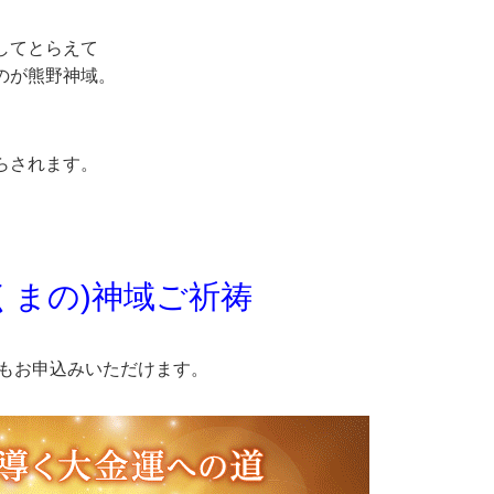
してとらえて
のが熊野神域。
らされます。
くまの)神域ご祈祷
祷もお申込みいただけます。