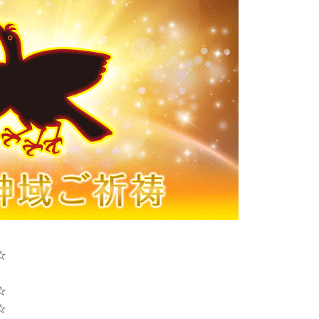
☆
☆
☆