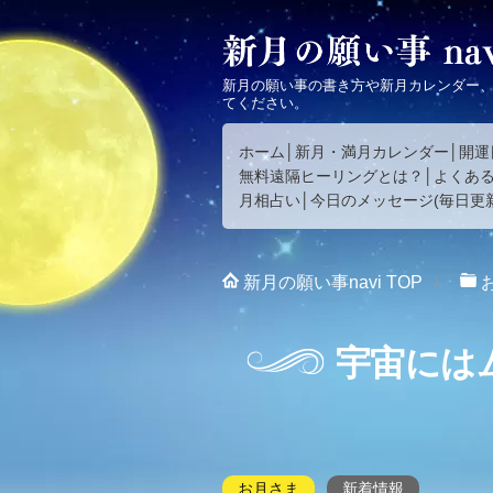
新月の願い事の書き方や新月カレンダー
てください。
ホーム
新月・満月カレンダー
開運
無料遠隔ヒーリングとは？
よくあ
月相占い
今日のメッセージ(毎日更新
新月の願い事navi
TOP
宇宙には
お月さま
新着情報