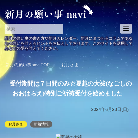
T
o
新月の願い事の書き方や新月カレンダー、新月にまつわるコラムであな
g
たの願いを叶えるヒントをお伝えしております。このサイトを活用して
あなたの夢を叶えてください。
g
l
e
新月の願い事navi
TOP
お月さま
n
a
受付期間は７日間のみ☆夏越の大祓(なごしの
v
i
おおはらえ)特別ご祈祷受付を始めました
g
a
2024年6月23日(日)
t
i
お月さま
新着情報
o
n