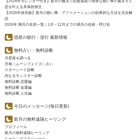
【2026年カレンダー付き】新月の魔法で恋愛成就☆簡単な願い事の書き方と
恋を叶える具体的例文
【2026年保存版】新月の願い事・アファメーションの効果的な方法を完全解
説
2026年 満月の名前一覧｜1月～12月までの満月の名称・呼び名
惑星の順行・逆行 最新情報
無料占い・無料診断
月星座を調べる
月相（ムーンフェイズ）占い
スターシード診断
内なるモンスター診断
無料診断 恋愛編
無料診断 金運編
無料診断 人生編
今日のメッセージ(毎日更新)
新月の無料遠隔ヒーリング
プロフィール
新月の無料遠隔ヒーリング
ヒーリングスケジュール