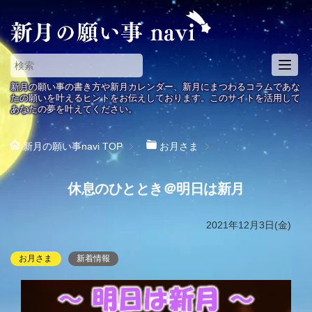
T
o
新月の願い事の書き方や新月カレンダー、新月にまつわるコラムであな
g
たの願いを叶えるヒントをお伝えしております。このサイトを活用して
あなたの夢を叶えてください。
g
l
e
新月の願い事navi
TOP
お月さま
n
a
休息のひととき＠明日は新月
v
i
g
2021年12月3日(金)
a
t
お月さま
新着情報
i
o
n