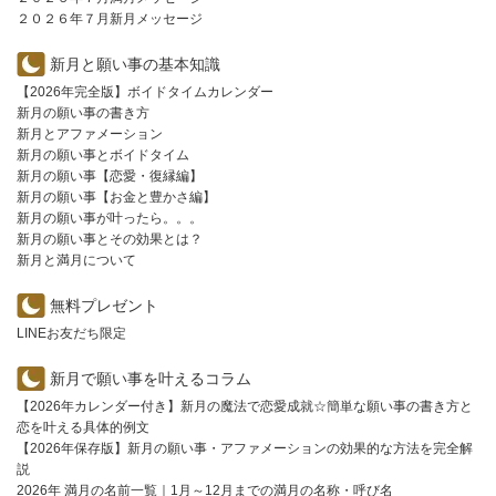
２０２６年７月新月メッセージ
新月と願い事の基本知識
【2026年完全版】ボイドタイムカレンダー
新月の願い事の書き方
新月とアファメーション
新月の願い事とボイドタイム
新月の願い事【恋愛・復縁編】
新月の願い事【お金と豊かさ編】
新月の願い事が叶ったら。。。
新月の願い事とその効果とは？
新月と満月について
無料プレゼント
LINEお友だち限定
新月で願い事を叶えるコラム
【2026年カレンダー付き】新月の魔法で恋愛成就☆簡単な願い事の書き方と
恋を叶える具体的例文
【2026年保存版】新月の願い事・アファメーションの効果的な方法を完全解
説
2026年 満月の名前一覧｜1月～12月までの満月の名称・呼び名