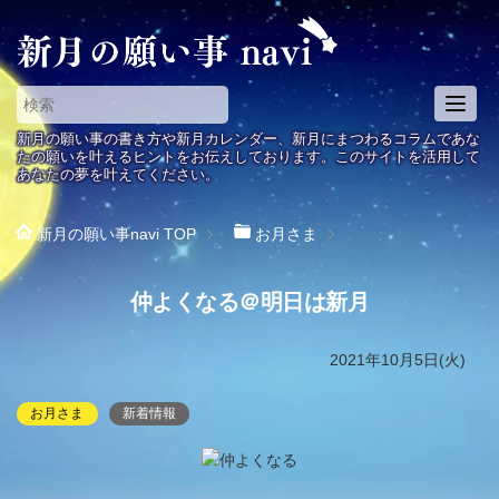
T
o
新月の願い事の書き方や新月カレンダー、新月にまつわるコラムであな
g
たの願いを叶えるヒントをお伝えしております。このサイトを活用して
あなたの夢を叶えてください。
g
l
e
新月の願い事navi
TOP
お月さま
n
a
仲よくなる＠明日は新月
v
i
g
2021年10月5日(火)
a
t
お月さま
新着情報
i
o
n