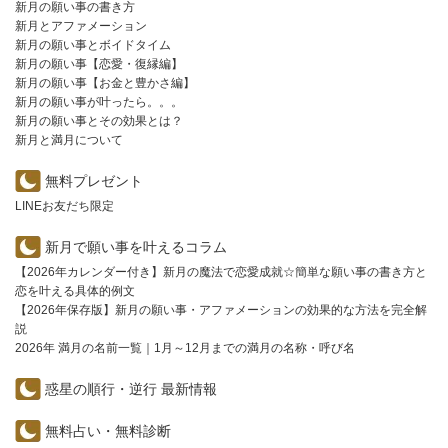
新月の願い事の書き方
新月とアファメーション
新月の願い事とボイドタイム
新月の願い事【恋愛・復縁編】
新月の願い事【お金と豊かさ編】
新月の願い事が叶ったら。。。
新月の願い事とその効果とは？
新月と満月について
無料プレゼント
LINEお友だち限定
新月で願い事を叶えるコラム
【2026年カレンダー付き】新月の魔法で恋愛成就☆簡単な願い事の書き方と
恋を叶える具体的例文
【2026年保存版】新月の願い事・アファメーションの効果的な方法を完全解
説
2026年 満月の名前一覧｜1月～12月までの満月の名称・呼び名
惑星の順行・逆行 最新情報
無料占い・無料診断