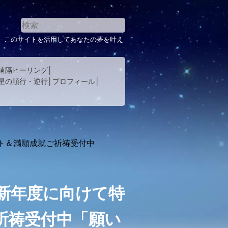
。このサイトを活用してあなたの夢を叶え
遠隔ヒーリング
星の順行・逆行
プロフィール
ト＆満願成就ご祈祷受付中
新年度に向けて特
祈祷受付中「願い