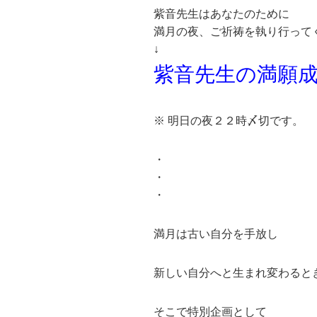
紫音先生はあなたのために
満月の夜、ご祈祷を執り行って
↓
紫音先生の満願
※ 明日の夜２２時〆切です。
・
・
・
満月は古い自分を手放し
新しい自分へと生まれ変わると
そこで特別企画として