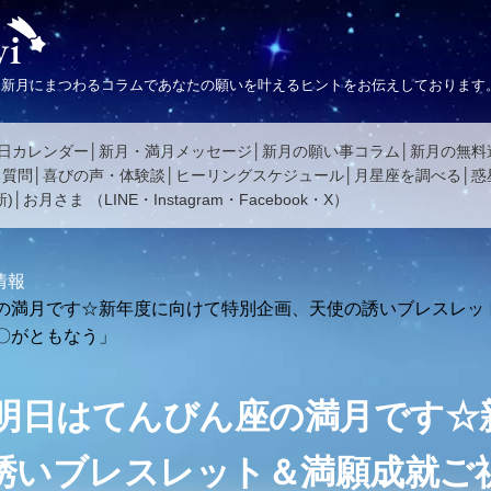
、新月にまつわるコラムであなたの願いを叶えるヒントをお伝えしております
日カレンダー
新月・満月メッセージ
新月の願い事コラム
新月の無料
る質問
喜びの声・体験談
ヒーリングスケジュール
月星座を調べる
惑
)
お月さま
（
LINE
・
Instagram
・
Facebook
・
X
）
情報
の満月です☆新年度に向けて特別企画、天使の誘いブレスレッ
〇がともなう」
明日はてんびん座の満月です☆
誘いブレスレット＆満願成就ご