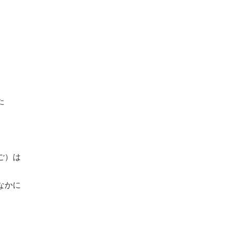
た
ご）は
なかに