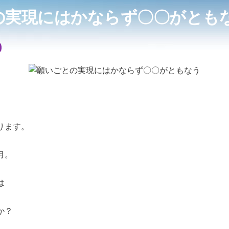
の実現にはかならず〇〇がとも
ります。
月。
は
か？