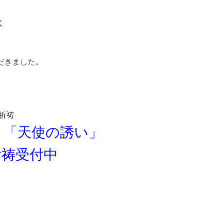
く
だきました。
祈祷
ト「天使の誘い」
祈祷受付中