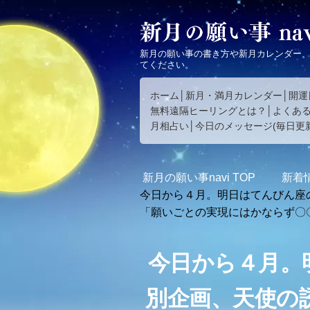
新月の願い事の書き方や新月カレンダー
てください。
ホーム
新月・満月カレンダー
開運
無料遠隔ヒーリングとは？
よくあ
月相占い
今日のメッセージ(毎日更新
新月の願い事navi
TOP
新着
今日から４月。明日はてんびん座
「願いごとの実現にはかならず〇
今日から４月。
別企画、天使の