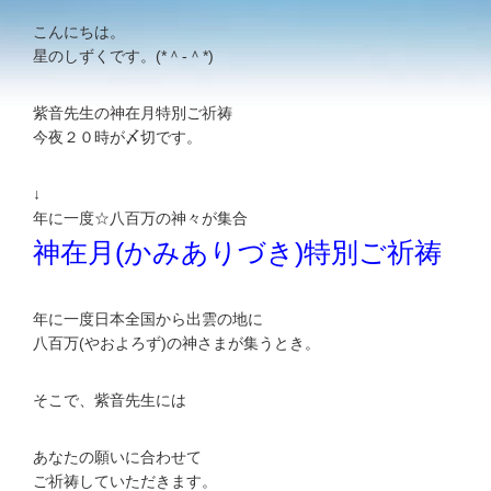
こんにちは。
星のしずくです。(*＾-＾*)
紫音先生の神在月特別ご祈祷
今夜２０時が〆切です。
↓
年に一度☆八百万の神々が集合
神在月(かみありづき)特別ご祈祷
年に一度日本全国から出雲の地に
八百万(やおよろず)の神さまが集うとき。
そこで、紫音先生には
あなたの願いに合わせて
ご祈祷していただきます。