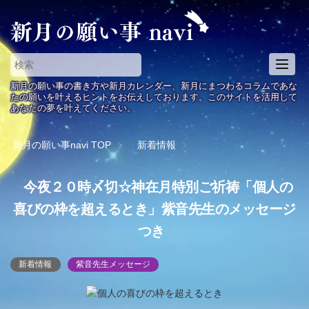
T
o
新月の願い事の書き方や新月カレンダー、新月にまつわるコラムであな
g
たの願いを叶えるヒントをお伝えしております。このサイトを活用して
あなたの夢を叶えてください。
g
l
e
新月の願い事navi
TOP
新着情報
n
a
今夜２０時〆切☆神在月特別ご祈祷「個人の
v
i
喜びの枠を超えるとき」紫音先生のメッセージ
g
つき
a
t
i
新着情報
紫音先生メッセージ
o
n