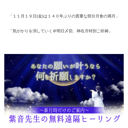
「
１１月１９日(金)は１４０年ぶりの貴重な部分月食の満月
」
「
気がかりを消していく＠明日〆切、神在月特別ご祈祷
」