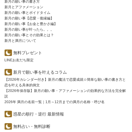
新月の願い事の書き方
新月とアファメーション
新月の願い事とボイドタイム
新月の願い事【恋愛・復縁編】
新月の願い事【お金と豊かさ編】
新月の願い事が叶ったら。。。
新月の願い事とその効果とは？
新月と満月について
無料プレゼント
LINEお友だち限定
新月で願い事を叶えるコラム
【2026年カレンダー付き】新月の魔法で恋愛成就☆簡単な願い事の書き方と
恋を叶える具体的例文
【2026年保存版】新月の願い事・アファメーションの効果的な方法を完全解
説
2026年 満月の名前一覧｜1月～12月までの満月の名称・呼び名
惑星の順行・逆行 最新情報
無料占い・無料診断