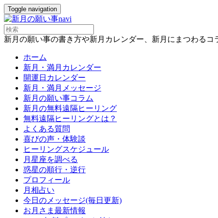
Toggle navigation
新月の願い事の書き方や新月カレンダー、新月にまつわるコ
ホーム
新月・満月カレンダー
開運日カレンダー
新月・満月メッセージ
新月の願い事コラム
新月の無料遠隔ヒーリング
無料遠隔ヒーリングとは？
よくある質問
喜びの声・体験談
ヒーリングスケジュール
月星座を調べる
惑星の順行・逆行
プロフィール
月相占い
今日のメッセージ(毎日更新)
お月さま最新情報