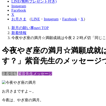
LINE(無料プレゼント付き)
Instagram
Facebook
X
お月さま
（
LINE
・
Instagram
・
Facebook
・
X
）
新月の願い事navi
TOP
新着情報
今夜やぎ座の満月☆満願成就は今夜２２時〆切「同じこ
今夜やぎ座の満月☆満願成就
す？」紫音先生のメッセージ
新着情報
紫音先生メッセージ
お月さまですよ～。
今夜は、やぎ座の満月。