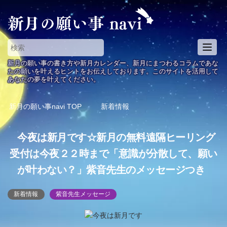
T
o
新月の願い事の書き方や新月カレンダー、新月にまつわるコラムであな
g
たの願いを叶えるヒントをお伝えしております。このサイトを活用して
あなたの夢を叶えてください。
g
l
e
新月の願い事navi
TOP
新着情報
n
a
今夜は新月です☆新月の無料遠隔ヒーリング
v
i
受付は今夜２２時まで「意識が分散して、願い
g
が叶わない？」紫音先生のメッセージつき
a
t
i
新着情報
紫音先生メッセージ
o
n