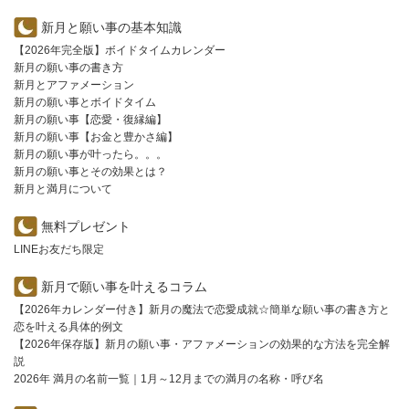
新月と願い事の基本知識
【2026年完全版】ボイドタイムカレンダー
新月の願い事の書き方
新月とアファメーション
新月の願い事とボイドタイム
新月の願い事【恋愛・復縁編】
新月の願い事【お金と豊かさ編】
新月の願い事が叶ったら。。。
新月の願い事とその効果とは？
新月と満月について
無料プレゼント
LINEお友だち限定
新月で願い事を叶えるコラム
【2026年カレンダー付き】新月の魔法で恋愛成就☆簡単な願い事の書き方と
恋を叶える具体的例文
【2026年保存版】新月の願い事・アファメーションの効果的な方法を完全解
説
2026年 満月の名前一覧｜1月～12月までの満月の名称・呼び名