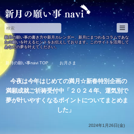
T
o
新月の願い事の書き方や新月カレンダー、新月にまつわるコラムであな
g
たの願いを叶えるヒントをお伝えしております。このサイトを活用して
あなたの夢を叶えてください。
g
l
e
新月の願い事navi
TOP
お月さま
n
a
今夜は今年はじめての満月☆新春特別企画の
v
i
満願成就ご祈祷受付中「２０２４年、運気別で
g
夢が叶いやすくなるポイントについてまとめま
a
t
した」
i
o
2024年1月26日(金)
n