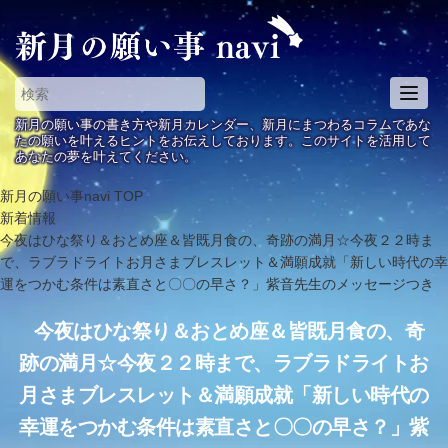
Toggl
naviga
新月の願い事の書き方や新月カレンダー、新月にまつわるコラムであな
たの願いを叶えるヒントをお伝えしております。このサイトを活用して
あなたの夢を叶えてください。
新月の願い事navi
TOP
新着情報
今夜はひな祭り＆おとめ座＆皆既月食の、奇跡の満月☆今夜２２時ま
で、ラブラドライトお月さまブレスレット＆満願成就「新しい時代の幸
運をつかむ条件は素直さと〇〇の早さ？」紫音先生のメッセージつき
今夜はひな祭り＆おとめ座＆皆既月食の、奇
跡の満月☆今夜２２時まで、ラブラドライトお
月さまブレスレット＆満願成就「新しい時代の
幸運をつかむ条件は素直さと〇〇の早さ？」紫