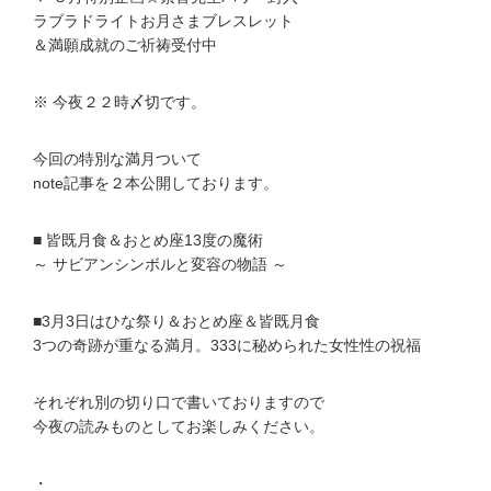
ラブラドライトお月さまブレスレット
＆満願成就のご祈祷受付中
※ 今夜２２時〆切です。
今回の特別な満月ついて
note記事を２本公開しております。
■ 皆既月食＆おとめ座13度の魔術
～ サビアンシンボルと変容の物語 ～
■3月3日はひな祭り＆おとめ座＆皆既月食
3つの奇跡が重なる満月。333に秘められた女性性の祝福
それぞれ別の切り口で書いておりますので
今夜の読みものとしてお楽しみください。
・