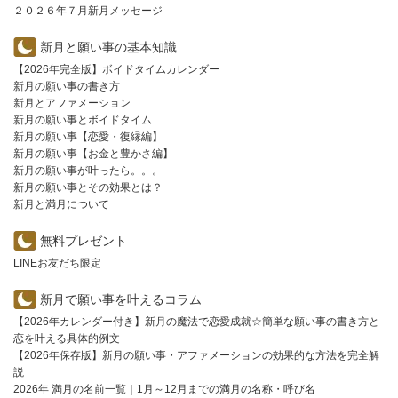
２０２６年７月新月メッセージ
新月と願い事の基本知識
【2026年完全版】ボイドタイムカレンダー
新月の願い事の書き方
新月とアファメーション
新月の願い事とボイドタイム
新月の願い事【恋愛・復縁編】
新月の願い事【お金と豊かさ編】
新月の願い事が叶ったら。。。
新月の願い事とその効果とは？
新月と満月について
無料プレゼント
LINEお友だち限定
新月で願い事を叶えるコラム
【2026年カレンダー付き】新月の魔法で恋愛成就☆簡単な願い事の書き方と
恋を叶える具体的例文
【2026年保存版】新月の願い事・アファメーションの効果的な方法を完全解
説
2026年 満月の名前一覧｜1月～12月までの満月の名称・呼び名