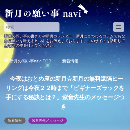
T
o
新月の願い事の書き方や新月カレンダー、新月にまつわるコラムであな
g
たの願いを叶えるヒントをお伝えしております。このサイトを活用して
あなたの夢を叶えてください。
g
l
e
新月の願い事navi
TOP
新着情報
n
a
今夜はおとめ座の新月☆新月の無料遠隔ヒー
v
i
リングは今夜２２時まで「ビギナーズラックを
g
手にする秘訣とは？」紫音先生のメッセージつ
a
t
き
i
o
新着情報
紫音先生メッセージ
n