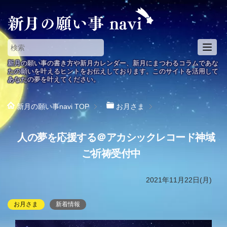
T
o
新月の願い事の書き方や新月カレンダー、新月にまつわるコラムであな
g
たの願いを叶えるヒントをお伝えしております。このサイトを活用して
あなたの夢を叶えてください。
g
l
e
新月の願い事navi
TOP
お月さま
n
a
人の夢を応援する＠アカシックレコード神域
v
i
ご祈祷受付中
g
a
2021年11月22日(月)
t
i
お月さま
新着情報
o
n