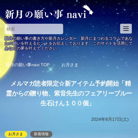
T
o
新月の願い事の書き方や新月カレンダー、新月にまつわるコラムであな
g
たの願いを叶えるヒントをお伝えしております。このサイトを活用して
あなたの夢を叶えてください。
g
l
e
新月の願い事navi
TOP
お月さま
n
a
メルマガ読者限定☆新アイテム予約開始「精
v
i
霊からの贈り物、紫音先生のフェアリーブルー
g
生石けん１００個」
a
t
i
2024年8月17日(土)
o
n
お月さま
新着情報