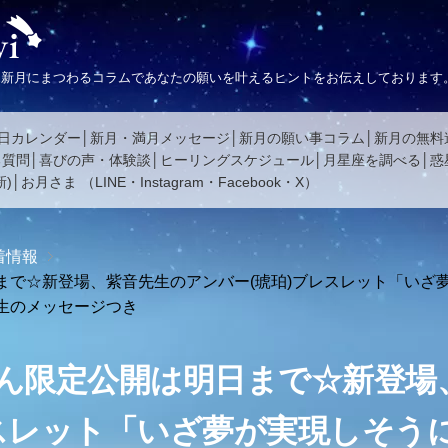
、新月にまつわるコラムであなたの願いを叶えるヒントをお伝えしております
日カレンダー
新月・満月メッセージ
新月の願い事コラム
新月の無料
る質問
喜びの声・体験談
ヒーリングスケジュール
月星座を調べる
惑
)
お月さま
（
LINE
・
Instagram
・
Facebook
・
X
）
着情報
まで☆新登場、紫音先生のアンバー(琥珀)ブレスレット「いざ
生のメッセージつき
ん限定公開は明日まで☆新登場
レスレット「いざ夢が実現しそう