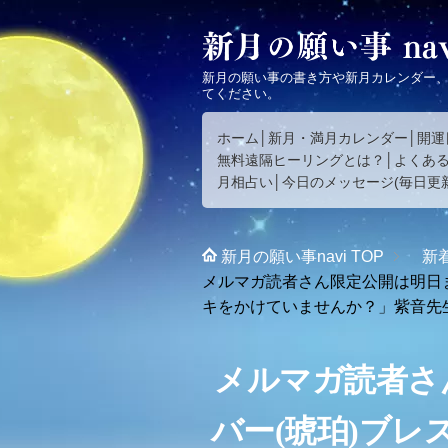
新月の願い事の書き方や新月カレンダー
てください。
ホーム
新月・満月カレンダー
開運
無料遠隔ヒーリングとは？
よくあ
月相占い
今日のメッセージ(毎日更新
新月の願い事navi
TOP
新
メルマガ読者さん限定公開は明日
キをかけていませんか？」紫音先
メルマガ読者さ
バー(琥珀)ブ