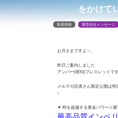
をかけて
新着情報
紫音先生メッセージ
お月さまですよ～。
昨日ご案内しました
アンバー(琥珀)ブレスレットで
メルマガ読者さん限定公開は明
↓
▼ 時を超越する黄金パワー☆
最高品質インペリ