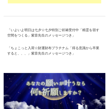
「
いよいよ明日は七夕☆七夕特別ご祈祷受付中「精霊を宿す
空間をつくる」紫音先生のメッセージつき
」
「
ちょこっと入荷☆財運財布プラチナム「得る意識から卒業
すると、、、」紫音先生のメッセージつき
」