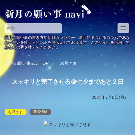
T
o
新月の願い事の書き方や新月カレンダー、新月にまつわるコラムであな
g
たの願いを叶えるヒントをお伝えしております。このサイトを活用して
あなたの夢を叶えてください。
g
l
e
新月の願い事navi
TOP
お月さま
n
a
スッキリと完了させる＠七夕まであと２日
v
i
g
2021年7月5日(月)
a
t
お月さま
新着情報
i
o
n