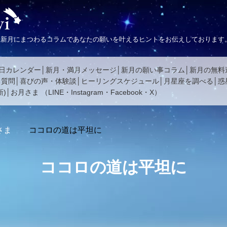
、新月にまつわるコラムであなたの願いを叶えるヒントをお伝えしております
日カレンダー
新月・満月メッセージ
新月の願い事コラム
新月の無料
る質問
喜びの声・体験談
ヒーリングスケジュール
月星座を調べる
惑
)
お月さま
（
LINE
・
Instagram
・
Facebook
・
X
）
さま
ココロの道は平坦に
ココロの道は平坦に