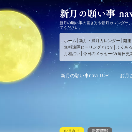
新月の願い事の書き方や新月カレンダー
てください。
ホーム
新月・満月カレンダー
開運
無料遠隔ヒーリングとは？
よくあ
月相占い
今日のメッセージ(毎日更新
新月の願い事navi
TOP
お月
お月さま
新着情報