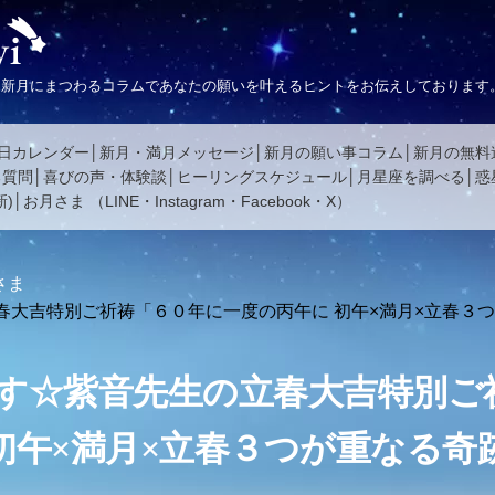
、新月にまつわるコラムであなたの願いを叶えるヒントをお伝えしております
日カレンダー
新月・満月メッセージ
新月の願い事コラム
新月の無料
る質問
喜びの声・体験談
ヒーリングスケジュール
月星座を調べる
惑
)
お月さま
（
LINE
・
Instagram
・
Facebook
・
X
）
さま
春大吉特別ご祈祷「６０年に一度の丙午に 初午×満月×立春３
す☆紫音先生の立春大吉特別ご
初午×満月×立春３つが重なる奇