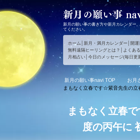
新月の願い事の書き方や新月カレンダー
てください。
ホーム
新月・満月カレンダー
開運
無料遠隔ヒーリングとは？
よくあ
月相占い
今日のメッセージ(毎日更新
新月の願い事navi
TOP
お月
まもなく立春です☆紫音先生の立
まもなく立春で
度の丙午に 