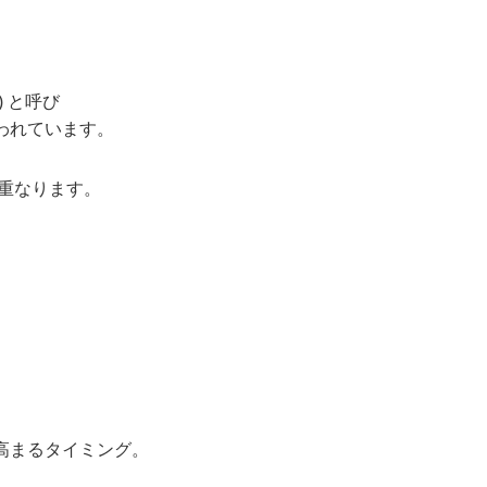
 と呼び
われています。
に重なります。
高まるタイミング。