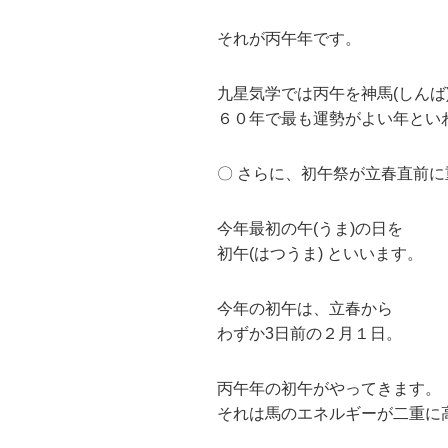
それが丙午年です。
九星気学では丙午を神馬(しんば)
６０年で最も運勢がよい年とい
〇 さらに、初午祭が立春直前
今年最初の午(うま)の日を
初午(はつうま) といいます。
今年の初午は、立春から
わずか3日前の２月１日。
丙午年の初午がやってきます。
それは馬のエネルギーが二重に