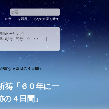
。このサイトを活用してあなたの夢を叶え
遠隔ヒーリング
星の順行・逆行
プロフィール
つが重なる奇跡の４日間」
祈祷「６０年に一
跡の４日間」