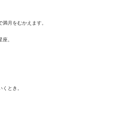
で満月をむかえます。
星座。
いくとき。