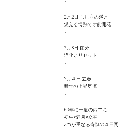
↓
2月2日 しし座の満月
燃える情熱で才能開花
↓
2月3日 節分
浄化とリセット
↓
2月４日 立春
新年の上昇気流
↓
60年に一度の丙午に
初午×満月×立春
3つが重なる奇跡の４日間