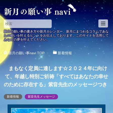
T
o
新月の願い事の書き方や新月カレンダー、新月にまつわるコラムであな
g
たの願いを叶えるヒントをお伝えしております。このサイトを活用して
あなたの夢を叶えてください。
g
l
e
新月の願い事navi
TOP
新着情報
n
a
まもなく定員に達します☆２０２４年に向け
v
i
て、年越し特別ご祈祷「すべてはあなたの幸せ
g
のために存在する」紫音先生のメッセージつき
a
t
i
新着情報
紫音先生メッセージ
o
n