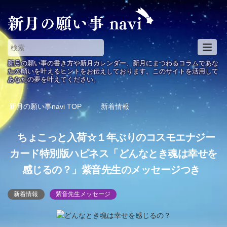
T
o
新月の願い事の書き方や新月カレンダー、新月にまつわるコラムであな
g
たの願いを叶えるヒントをお伝えしております。このサイトを活用して
あなたの夢を叶えてください。
g
l
e
新月の願い事navi
TOP
新着情報
n
a
ちょこっと入荷☆１年ぶりのコスモエナジー
v
i
カード特別版ハピネス「どんなとき魂は幸せを
g
感じるの？」紫音先生のメッセージつき
a
t
i
新着情報
紫音先生メッセージ
o
n