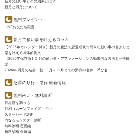
新月の願い事とその効果とは？
新月と満月について
無料プレゼント
LINEお友だち限定
新月で願い事を叶えるコラム
【2026年カレンダー付き】新月の魔法で恋愛成就☆簡単な願い事の書き方と
恋を叶える具体的例文
【2026年保存版】新月の願い事・アファメーションの効果的な方法を完全解
説
2026年 満月の名前一覧｜1月～12月までの満月の名称・呼び名
惑星の順行・逆行 最新情報
無料占い・無料診断
月星座を調べる
月相（ムーンフェイズ）占い
スターシード診断
内なるモンスター診断
無料診断 恋愛編
無料診断 金運編