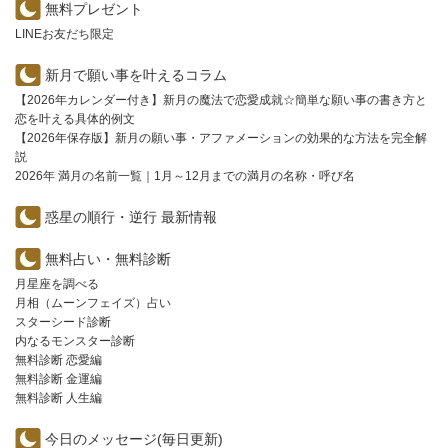
無料プレゼント
LINEお友だち限定
新月で願い事を叶えるコラム
【2026年カレンダー付き】新月の魔法で恋愛成就☆簡単な願い事の書き方と
恋を叶える具体的例文
【2026年保存版】新月の願い事・アファメーションの効果的な方法を完全解
説
2026年 満月の名前一覧｜1月～12月までの満月の名称・呼び名
惑星の順行・逆行 最新情報
無料占い・無料診断
月星座を調べる
月相（ムーンフェイズ）占い
スターシード診断
内なるモンスター診断
無料診断 恋愛編
無料診断 金運編
無料診断 人生編
今日のメッセージ(毎日更新)