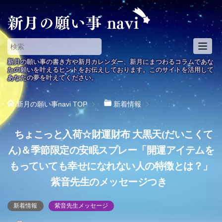
T
o
新月の願い事の書き方や新月カレンダー、新月にまつわるコラムであな
g
たの願いを叶えるヒントをお伝えしております。このサイトを活用して
あなたの夢を叶えてください。
g
l
e
新月の願い事navi
TOP
新着情報
n
a
ちょこっと入荷☆財運財布 大黒天(だいこくて
v
i
ん)＆季節限定の安眠スプレー「開運アイテムを
g
もっていても幸せになれない人の特徴とは？」
a
t
紫音先生のメッセージつき
i
o
新着情報
紫音先生メッセージ
n