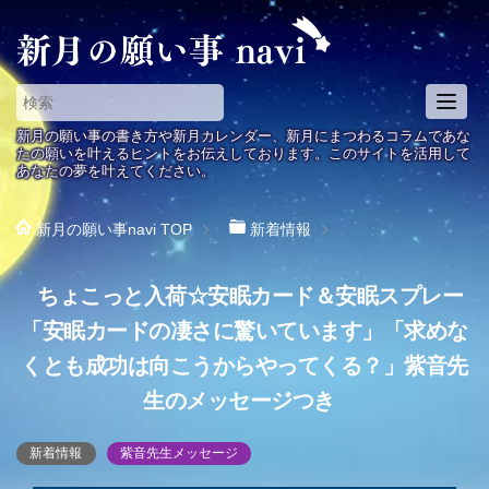
T
o
新月の願い事の書き方や新月カレンダー、新月にまつわるコラムであな
g
たの願いを叶えるヒントをお伝えしております。このサイトを活用して
あなたの夢を叶えてください。
g
l
e
新月の願い事navi
TOP
新着情報
n
a
ちょこっと入荷☆安眠カード＆安眠スプレー
v
i
「安眠カードの凄さに驚いています」「求めな
g
くとも成功は向こうからやってくる？」紫音先
a
t
生のメッセージつき
i
o
新着情報
紫音先生メッセージ
n