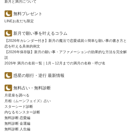
新月と満月について
無料プレゼント
LINEお友だち限定
新月で願い事を叶えるコラム
【2026年カレンダー付き】新月の魔法で恋愛成就☆簡単な願い事の書き方と
恋を叶える具体的例文
【2026年保存版】新月の願い事・アファメーションの効果的な方法を完全解
説
2026年 満月の名前一覧｜1月～12月までの満月の名称・呼び名
惑星の順行・逆行 最新情報
無料占い・無料診断
月星座を調べる
月相（ムーンフェイズ）占い
スターシード診断
内なるモンスター診断
無料診断 恋愛編
無料診断 金運編
無料診断 人生編