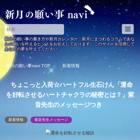
T
o
新月の願い事の書き方や新月カレンダー、新月にまつわるコラムであな
g
たの願いを叶えるヒントをお伝えしております。このサイトを活用して
あなたの夢を叶えてください。
g
l
e
新月の願い事navi
TOP
新着情報
n
a
ちょこっと入荷☆ハートフル生石けん「運命
v
i
を好転させるハートチャクラの秘密とは？」紫
g
音先生のメッセージつき
a
t
i
新着情報
紫音先生メッセージ
o
n