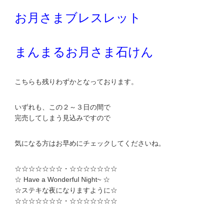
お月さまブレスレット
まんまるお月さま石けん
こちらも残りわずかとなっております。
いずれも、この２～３日の間で
完売してしまう見込みですので
気になる方はお早めにチェックしてくださいね。
☆☆☆☆☆☆☆・☆☆☆☆☆☆☆
☆ Have a Wonderful Night~ ☆
☆ステキな夜になりますように☆
☆☆☆☆☆☆☆・☆☆☆☆☆☆☆