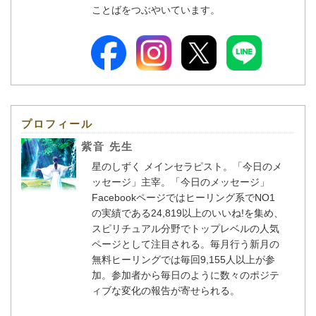
ことばをつぶやいています。
プロフィール
紫音 先生
星のしずく メインセラピスト。「今日のメ
ッセージ」主宰。「今日のメッセージ」
Facebookページではヒーリング系でNO1
の実績である24,819以上のいいね!を集め、
スピリチュアル分野でトップレベルの人気
ページとして注目される。毎月行う新月の
無料ヒーリングでは毎回9,155人以上が参
加。参加者から毎日のように数々のポジテ
ィブな変化の報告が寄せられる。