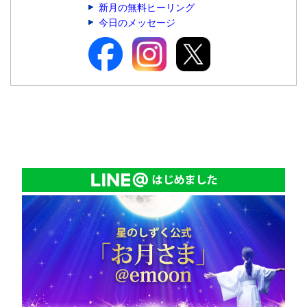
新月の無料ヒーリング
今日のメッセージ