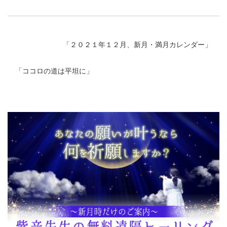
「
２０２１年１２月、新月・満月カレンダー
」
「
ココロの道は平坦に
」