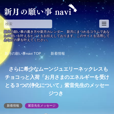
T
o
新月の願い事の書き方や新月カレンダー、新月にまつわるコラムであな
g
たの願いを叶えるヒントをお伝えしております。このサイトを活用して
あなたの夢を叶えてください。
g
l
e
新月の願い事navi
TOP
新着情報
n
a
さらに希少なムーンジュエリーネックレスも
v
i
チョコっと入荷「お月さまのエネルギーを受け
g
とる３つの浄化について」紫音先生のメッセー
a
t
ジつき
i
o
新着情報
紫音先生メッセージ
n