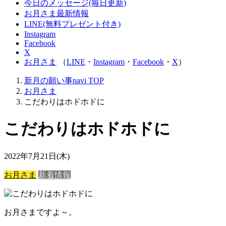
今日のメッセージ(毎日更新)
お月さま最新情報
LINE(無料プレゼント付き)
Instagram
Facebook
X
お月さま
（
LINE
・
Instagram
・
Facebook
・
X
）
新月の願い事navi
TOP
お月さま
こだわりはホドホドに
こだわりはホドホドに
2022年7月21日(木)
お月さま
新着情報
お月さまですよ～。