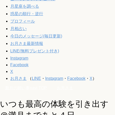
月星座を調べる
惑星の順行・逆行
プロフィール
月相占い
今日のメッセージ(毎日更新)
お月さま最新情報
LINE(無料プレゼント付き)
Instagram
Facebook
X
お月さま
（
LINE
・
Instagram
・
Facebook
・
X
）
新月の願い事navi
TOP
お月さま
いつも最高の体験を引き出す