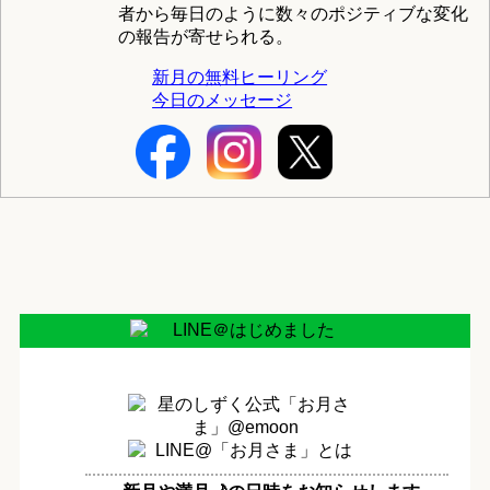
者から毎日のように数々のポジティブな変化
の報告が寄せられる。
新月の無料ヒーリング
今日のメッセージ