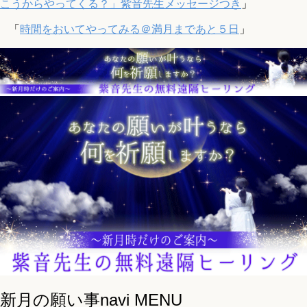
こうからやってくる？」紫音先生メッセージつき
」
「
時間をおいてやってみる＠満月まであと５日
」
新月の願い事navi MENU