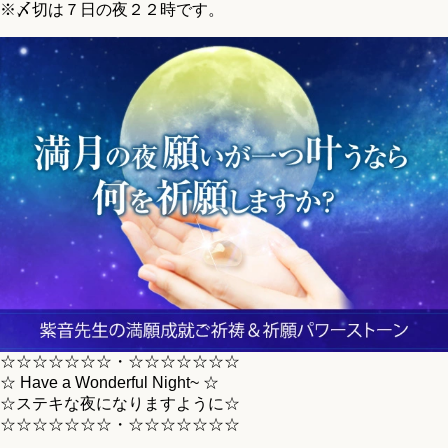
※〆切は７日の夜２２時です。
☆☆☆☆☆☆☆・☆☆☆☆☆☆☆
☆ Have a Wonderful Night~ ☆
☆ステキな夜になりますように☆
☆☆☆☆☆☆☆・☆☆☆☆☆☆☆