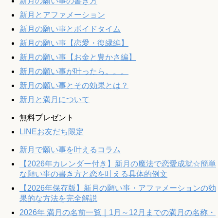
新月の願い事の書き方
新月とアファメーション
新月の願い事とボイドタイム
新月の願い事【恋愛・復縁編】
新月の願い事【お金と豊かさ編】
新月の願い事が叶ったら。。。
新月の願い事とその効果とは？
新月と満月について
無料プレゼント
LINEお友だち限定
新月で願い事を叶えるコラム
【2026年カレンダー付き】新月の魔法で恋愛成就☆簡単
な願い事の書き方と恋を叶える具体的例文
【2026年保存版】新月の願い事・アファメーションの効
果的な方法を完全解説
2026年 満月の名前一覧｜1月～12月までの満月の名称・