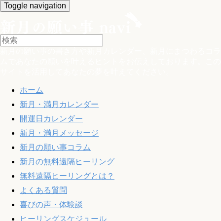
Toggle navigation
新月の願い事の書き方や新月カレンダー、新月にまつわるコラ
ムであなたの願いを叶えるヒントをお伝えしております。この
サイトを活用してあなたの夢を叶えてください。
ホーム
新月・満月カレンダー
開運日カレンダー
新月・満月メッセージ
新月の願い事コラム
新月の無料遠隔ヒーリング
無料遠隔ヒーリングとは？
よくある質問
喜びの声・体験談
ヒーリングスケジュール