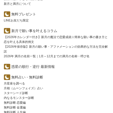
新月と満月について
無料プレゼント
LINEお友だち限定
新月で願い事を叶えるコラム
【2026年カレンダー付き】新月の魔法で恋愛成就☆簡単な願い事の書き方と
恋を叶える具体的例文
【2026年保存版】新月の願い事・アファメーションの効果的な方法を完全解
説
2026年 満月の名前一覧｜1月～12月までの満月の名称・呼び名
惑星の順行・逆行 最新情報
無料占い・無料診断
月星座を調べる
月相（ムーンフェイズ）占い
スターシード診断
内なるモンスター診断
無料診断 恋愛編
無料診断 金運編
無料診断 人生編