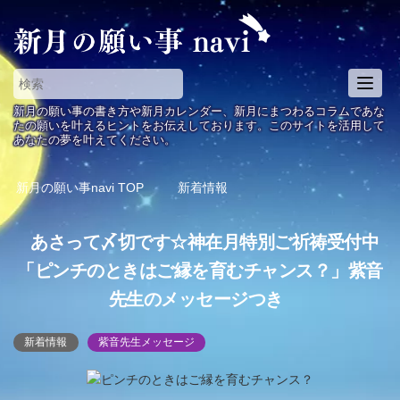
T
o
新月の願い事の書き方や新月カレンダー、新月にまつわるコラムであな
g
たの願いを叶えるヒントをお伝えしております。このサイトを活用して
あなたの夢を叶えてください。
g
l
e
新月の願い事navi
TOP
新着情報
n
a
あさって〆切です☆神在月特別ご祈祷受付中
v
i
「ピンチのときはご縁を育むチャンス？」紫音
g
先生のメッセージつき
a
t
i
新着情報
紫音先生メッセージ
o
n