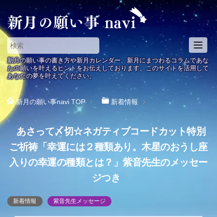
T
o
新月の願い事の書き方や新月カレンダー、新月にまつわるコラムであな
g
たの願いを叶えるヒントをお伝えしております。このサイトを活用して
あなたの夢を叶えてください。
g
l
e
新月の願い事navi
TOP
新着情報
n
a
あさって〆切☆ネガティブコードカット特別
v
i
ご祈祷「幸運には２種類あり。木星のおうし座
g
入りの幸運の種類とは？」紫音先生のメッセー
a
t
ジつき
i
o
新着情報
紫音先生メッセージ
n