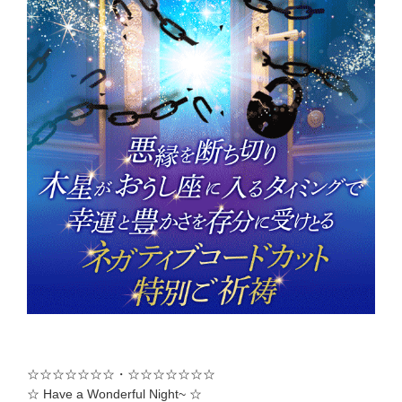
☆☆☆☆☆☆☆・☆☆☆☆☆☆☆
☆ Have a Wonderful Night~ ☆