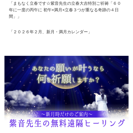
「
まもなく立春です☆紫音先生の立春大吉特別ご祈祷「６０
年に一度の丙午に 初午×満月×立春３つが重なる奇跡の４日
間」
」
「
２０２６年２月、新月・満月カレンダー
」