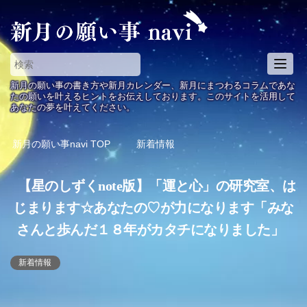
T
o
新月の願い事の書き方や新月カレンダー、新月にまつわるコラムであな
g
たの願いを叶えるヒントをお伝えしております。このサイトを活用して
あなたの夢を叶えてください。
g
l
e
新月の願い事navi
TOP
新着情報
n
a
【星のしずくnote版】「運と心」の研究室、は
v
i
じまります☆あなたの♡が力になります「みな
g
さんと歩んだ１８年がカタチになりました」
a
t
i
新着情報
o
n