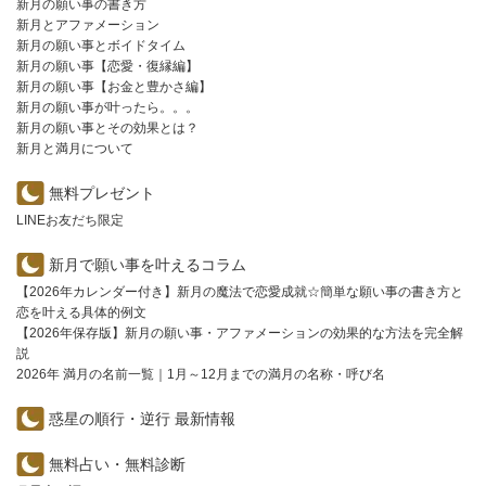
新月の願い事の書き方
新月とアファメーション
新月の願い事とボイドタイム
新月の願い事【恋愛・復縁編】
新月の願い事【お金と豊かさ編】
新月の願い事が叶ったら。。。
新月の願い事とその効果とは？
新月と満月について
無料プレゼント
LINEお友だち限定
新月で願い事を叶えるコラム
【2026年カレンダー付き】新月の魔法で恋愛成就☆簡単な願い事の書き方と
恋を叶える具体的例文
【2026年保存版】新月の願い事・アファメーションの効果的な方法を完全解
説
2026年 満月の名前一覧｜1月～12月までの満月の名称・呼び名
惑星の順行・逆行 最新情報
無料占い・無料診断