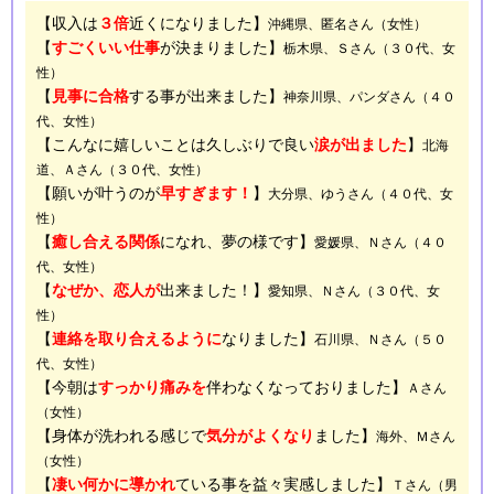
【収入は
３倍
近くになりました】
沖縄県、匿名さん（女性）
【
すごくいい仕事
が決まりました】
栃木県、Ｓさん（３０代、女
性）
【
見事に合格
する事が出来ました】
神奈川県、パンダさん（４０
代、女性）
【こんなに嬉しいことは久しぶりで良い
涙が出ました
】
北海
道、Ａさん（３０代、女性）
【願いが叶うのが
早すぎます！
】
大分県、ゆうさん（４０代、女
性）
【
癒し合える関係
になれ、夢の様です】
愛媛県、Ｎさん（４０
代、女性）
【
なぜか、恋人が
出来ました！】
愛知県、Ｎさん（３０代、女
性）
【
連絡を取り合えるように
なりました】
石川県、Ｎさん（５０
代、女性）
【今朝は
すっかり痛みを
伴わなくなっておりました】
Ａさん
（女性）
【身体が洗われる感じで
気分がよくなり
ました】
海外、Ｍさん
（女性）
【
凄い何かに導かれ
ている事を益々実感しました】
Ｔさん（男