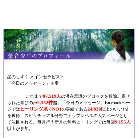
星のしずく メインセラピスト
「今日のメッセージ」主宰
87,519人
これまで
の潜在意識のブロックを解除。寄せ
9,352件
られた喜びの声
超。「今日のメッセージ」Facebookペー
ヒーリング系
NO1
24,830
ジでは
で
の実績である
以上のいいね!
を獲得。スピリチュアル分野でトップレベルの人気ページとし
9,155人
て注目される。毎月行う新月の無料ヒーリングでは毎回
以上が参加。