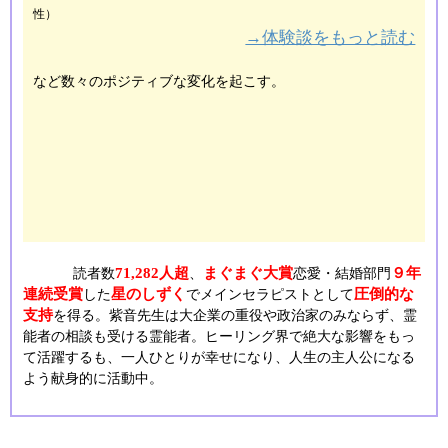
性）
→体験談をもっと読む
など数々のポジティブな変化を起こす。
71,282人超
まぐまぐ大賞
９年
読者数
、
恋愛・結婚部門
連続受賞
星のしずく
圧倒的な
した
でメインセラピストとして
支持
を得る。紫音先生は大企業の重役や政治家のみならず、霊
能者の相談も受ける霊能者。ヒーリング界で絶大な影響をもっ
て活躍するも、一人ひとりが幸せになり、人生の主人公になる
よう献身的に活動中。