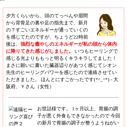
夕方くらいから、頭のてっぺんや眉間
から背骨足の裏や足の指先まで、新月
の？すごいエネルギーが通っていくの
を感じてたのですが、ちょうど22時前
後は、
強烈な癒やしのエネルギーが私の頭から体内
に降りてきた感じがしました。
いつもヒーリングで
感じる光よりももっと明るくキラキラしてました！
まさに願いに書いた臓器辺りがあつく感じてシオン
先生のヒーリングパワーを感じたので連絡させてい
ただきました。 ほんとにすごかったです(*^_^*) - 大
阪府、Ｙさん（女性）
お世話様です。 1ヶ月以上、胃腸の調
子が悪く外食もできなかったので 今回
の新月で胃腸の調子が整うようねがい