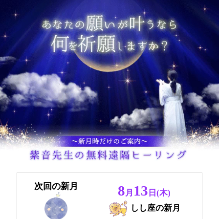
次回の新月
8
13
月
日(木)
しし座の新月