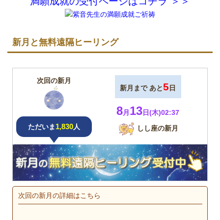
満願成就の受付ページはコチラ ＞＞
新月と無料遠隔ヒーリング
次回の新月
5
新月まで あと
日
8
13
月
日(木)02:37
1,830
ただいま
人
しし座の新月
次回の新月の詳細はこちら