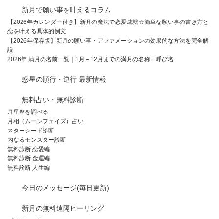
新月で願い事を叶えるコラム
【2026年カレンダー付き】新月の魔法で恋愛成就☆簡単な願い事の書き方と
恋を叶える具体的例文
【2026年保存版】新月の願い事・アファメーションの効果的な方法を完全解
説
2026年 満月の名前一覧｜1月～12月までの満月の名称・呼び名
惑星の順行・逆行 最新情報
無料占い・無料診断
月星座を調べる
月相（ムーンフェイズ）占い
スターシード診断
内なるモンスター診断
無料診断 恋愛編
無料診断 金運編
無料診断 人生編
今日のメッセージ(毎日更新)
新月の無料遠隔ヒーリング