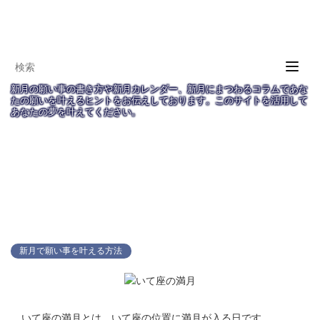
T
o
新月の願い事の書き方や新月カレンダー、新月にまつわるコラムであな
g
たの願いを叶えるヒントをお伝えしております。このサイトを活用して
あなたの夢を叶えてください。
g
l
e
新月の願い事navi
TOP
新月で願い事を叶える方法
n
a
いて座の満月には感謝と点検、新しいつなが
v
i
りを意識して
g
a
新月で願い事を叶える方法
t
i
o
n
いて座の満月とは、いて座の位置に満月が入る日です。